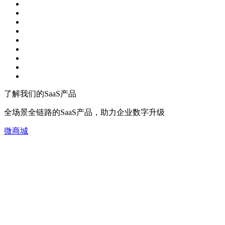
了解我们的SaaS产品
全场景全链路的SaaS产品，助力企业数字升级
微商城